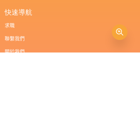
快速導航
求職
聯繫我們
關於我們
服務範圍
專注領域
您
我們期待收到
的聯絡
如果您想與我們合作，或者進行一個簡單的交流，歡迎隨時
聯繫我們。
singapore@hrnetone.com