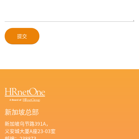
新加坡总部
新加坡乌节路391A，
义安城大厦A座23-03室
邮编：238873