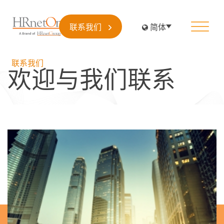
联系我们
简体
联系我们
欢迎与我们联系