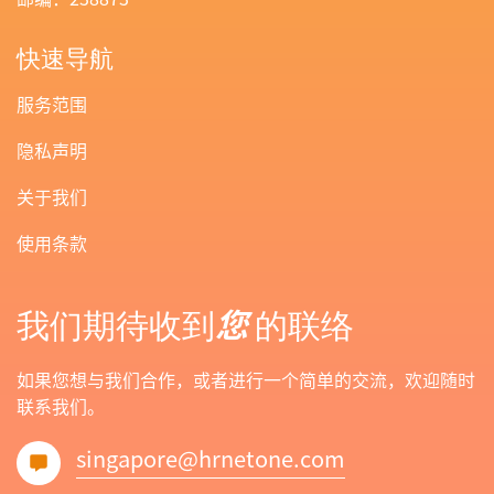
快速导航
服务范围
隐私声明
关于我们
使用条款
您
我们期待收到
的联络
如果您想与我们合作，或者进行一个简单的交流，欢迎随时
联系我们。
singapore@hrnetone.com