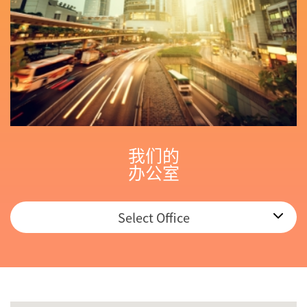
我们的
办公室
Select Office