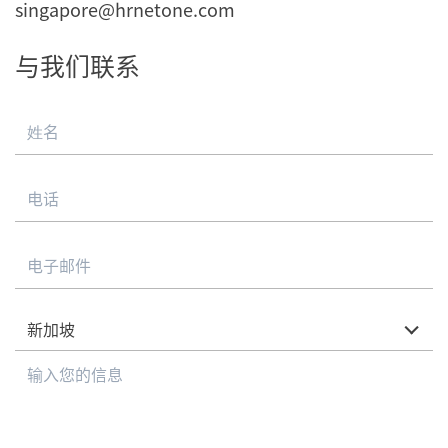
singapore@hrnetone.com
与我们联系
新加坡